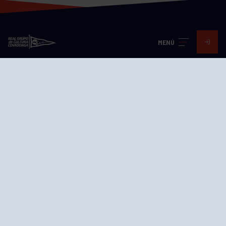
MENÚ
Visita nuestras redes
SEDES
CIERRE WEB CURSILLOS
Cómo llegar
EL GRUPO
Avd. Jesús Revuelta, 2 33204
Gijón - Asturias