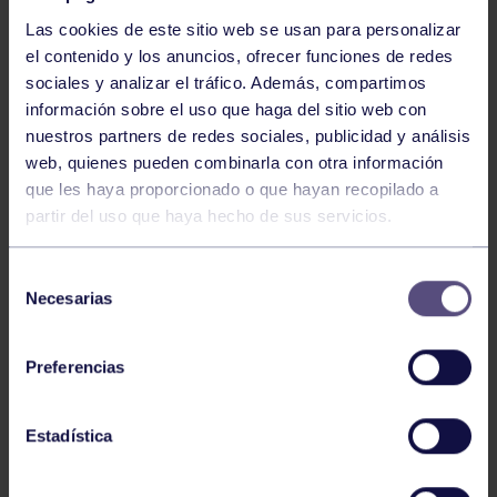
Las cookies de este sitio web se usan para personalizar
el contenido y los anuncios, ofrecer funciones de redes
sociales y analizar el tráfico. Además, compartimos
información sobre el uso que haga del sitio web con
nuestros partners de redes sociales, publicidad y análisis
Baloncesto
13 Abr 2026
web, quienes pueden combinarla con otra información
que les haya proporcionado o que hayan recopilado a
ÚLTIMOS RESULTADOS DE LA SECCIÓN
partir del uso que haya hecho de sus servicios.
Selección
Necesarias
de
consentimiento
Preferencias
Baloncesto
03 Feb 2026
Estadística
XI TORNEO DE CARNAVAL