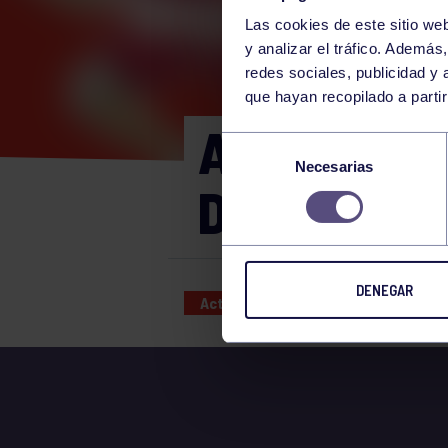
Las cookies de este sitio we
y analizar el tráfico. Ademá
redes sociales, publicidad y
que hayan recopilado a parti
AVENTURA
Selección
Necesarias
de
DIVERSIDAD
consentimiento
DENEGAR
Actividades deportivas
03 NOV