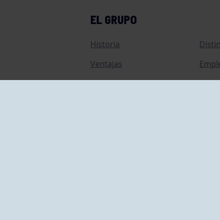
EL GRUPO
Historia
Disti
Ventajas
Empl
Junta directiva
Publi
Canal de Denuncias
Comp
Transparencia
FAQ C