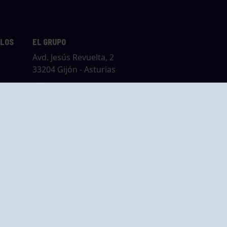
LLOS
EL GRUPO
Avd. Jesús Revuelta, 2
33204 Gijón - Asturias
Cómo llegar
GRUPO BEGOÑA
14,
Calle Anselmo
rias
Cifuentes, 1 33201
Gijón - Asturias
Cómo llegar
ta