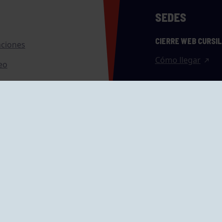
SEDES
CIERRE WEB CURSI
nciones
Cómo llegar
eo
caciones
ras
GRUPÍN «PLAYA»
ontrol Accesos
Calle Emilio Tuya, 
33202 Gijón, Astu
Cómo llegar
GRUPO MAREO
Camín de la Cues