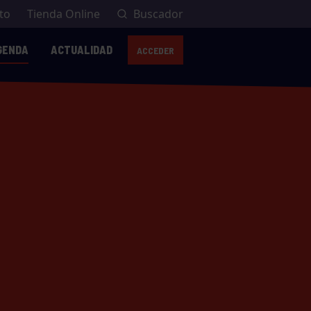
to
Tienda Online
Buscador
GENDA
ACTUALIDAD
ACCEDER