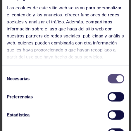
Las cookies de este sitio web se usan para personalizar
el contenido y los anuncios, ofrecer funciones de redes
sociales y analizar el tráfico. Además, compartimos
información sobre el uso que haga del sitio web con
nuestros partners de redes sociales, publicidad y análisis
Baloncesto
13 Abr 2026
web, quienes pueden combinarla con otra información
que les haya proporcionado o que hayan recopilado a
ÚLTIMOS RESULTADOS DE LA SECCIÓN
partir del uso que haya hecho de sus servicios.
Selección
Necesarias
de
consentimiento
Preferencias
Baloncesto
03 Feb 2026
Estadística
XI TORNEO DE CARNAVAL