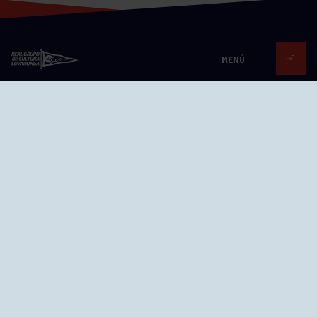
MENÚ
Visita nuestras redes
SEDES
CIERRE WEB CURSILLOS
Cómo llegar
EL GRUPO
Avd. Jesús Revuelta, 2 33204
Gijón - Asturias