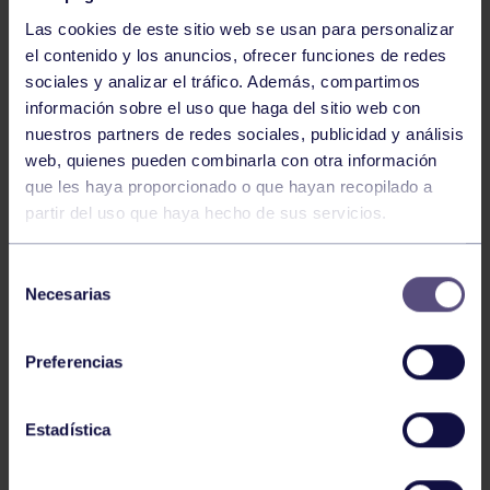
Las cookies de este sitio web se usan para personalizar
el contenido y los anuncios, ofrecer funciones de redes
sociales y analizar el tráfico. Además, compartimos
información sobre el uso que haga del sitio web con
nuestros partners de redes sociales, publicidad y análisis
Voleibol
27 Abr 2026
web, quienes pueden combinarla con otra información
que les haya proporcionado o que hayan recopilado a
CAMPEONAS DE ASTURIAS
partir del uso que haya hecho de sus servicios.
Selección
Necesarias
de
consentimiento
Preferencias
Voleibol
21 Abr 2026
Estadística
PLAY OFF