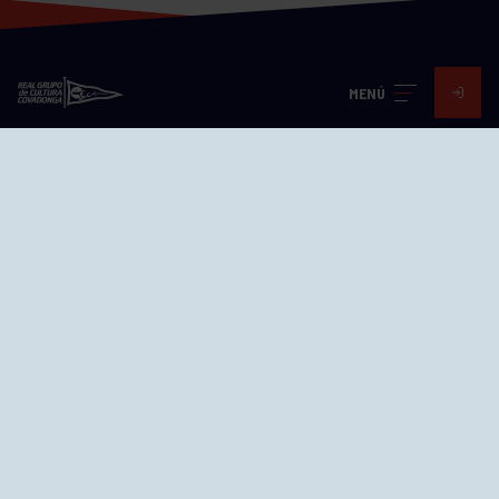
MENÚ
Visita nuestras redes
SEDES
CIERRE WEB CURSILLOS
Cómo llegar
EL GRUPO
Avd. Jesús Revuelta, 2 33204
Gijón - Asturias