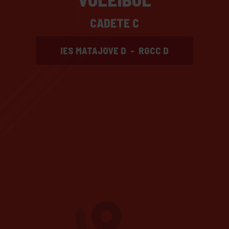
CADETE C
IES MATAJOVE D
-
RGCC D