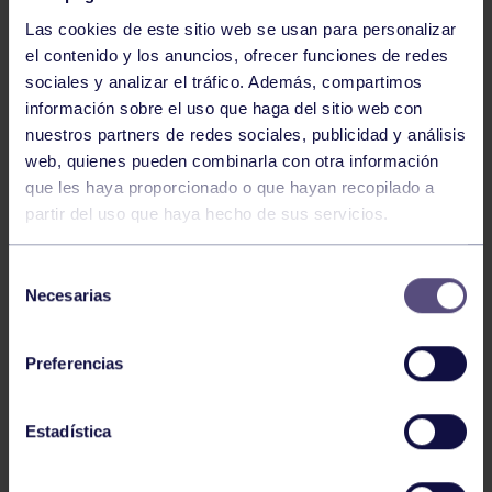
Las cookies de este sitio web se usan para personalizar
el contenido y los anuncios, ofrecer funciones de redes
sociales y analizar el tráfico. Además, compartimos
información sobre el uso que haga del sitio web con
nuestros partners de redes sociales, publicidad y análisis
Voleibol
27 Abr 2026
web, quienes pueden combinarla con otra información
que les haya proporcionado o que hayan recopilado a
CAMPEONAS DE ASTURIAS
partir del uso que haya hecho de sus servicios.
Selección
Necesarias
de
consentimiento
Preferencias
Voleibol
21 Abr 2026
Estadística
PLAY OFF