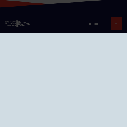
MENÚ
Visita nuestras redes
SEDES
CIERRE WEB CURSILLOS
Cómo llegar
EL GRUPO
Avd. Jesús Revuelta, 2 33204
Gijón - Asturias