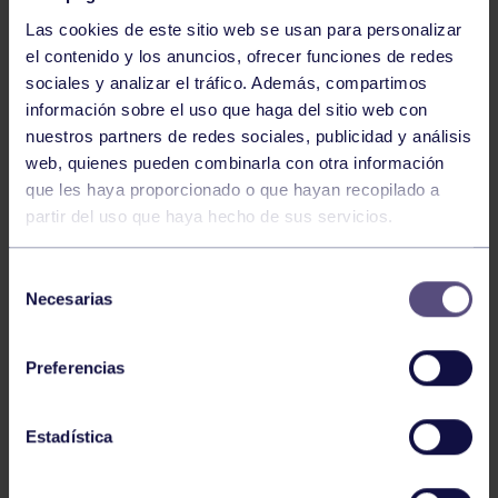
Las cookies de este sitio web se usan para personalizar
el contenido y los anuncios, ofrecer funciones de redes
sociales y analizar el tráfico. Además, compartimos
información sobre el uso que haga del sitio web con
nuestros partners de redes sociales, publicidad y análisis
Baloncesto
13 Abr 2026
web, quienes pueden combinarla con otra información
que les haya proporcionado o que hayan recopilado a
ÚLTIMOS RESULTADOS DE LA SECCIÓN
partir del uso que haya hecho de sus servicios.
Selección
Necesarias
de
consentimiento
Preferencias
Baloncesto
03 Feb 2026
Estadística
XI TORNEO DE CARNAVAL