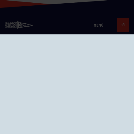
MENÚ
Visita nuestras redes
SEDES
CIERRE WEB CURSILLOS
Cómo llegar
EL GRUPO
Avd. Jesús Revuelta, 2 33204
Gijón - Asturias