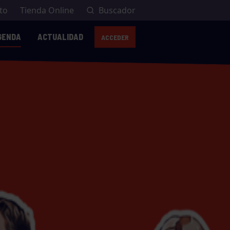
to
Tienda Online
Buscador
GENDA
ACTUALIDAD
ACCEDER