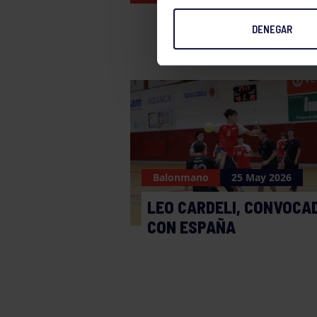
DENEGAR
Balonmano
25 May 2026
LEO CARDELI, CONVOCA
CON ESPAÑA