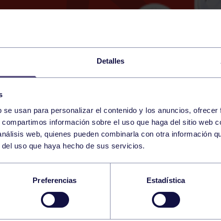
Detalles
s
b se usan para personalizar el contenido y los anuncios, ofrecer
18
s, compartimos información sobre el uso que haga del sitio web 
SATURDAY
RGCC (BRAULIO GARCÍA
10:00 h
 análisis web, quienes pueden combinarla con otra información q
OCTOBER
r del uso que haya hecho de sus servicios.
MENINO: RGCC – CO
Preferencias
Estadística