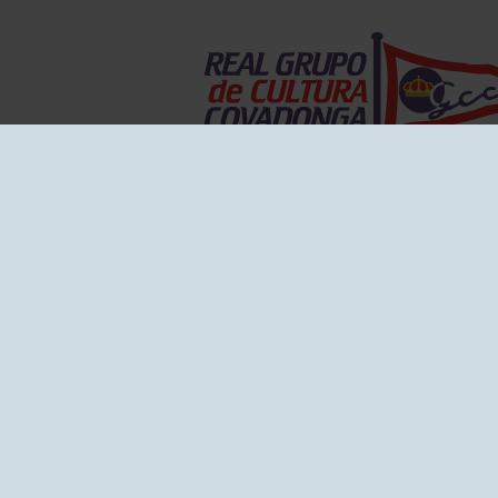
EL GRUPO
Historia
Disti
Ventajas
Empl
Junta directiva
Publi
Canal de Denuncias
Comp
Transparencia
FAQ C