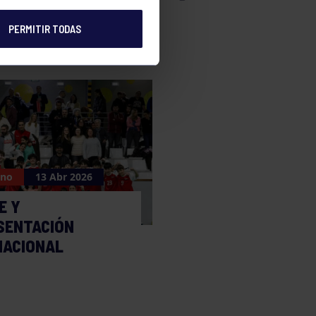
PERMITIR TODAS
ano
13 Abr 2026
E Y
SENTACIÓN
NACIONAL