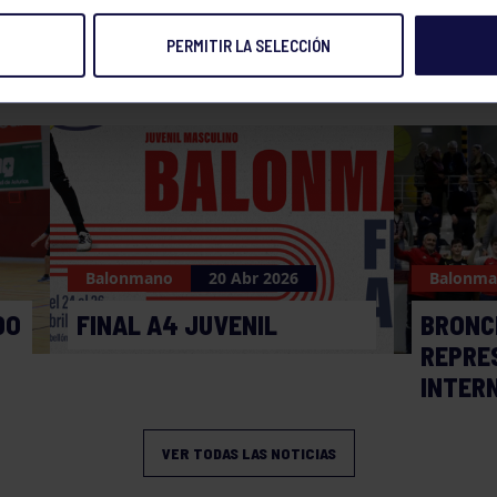
PERMITIR LA SELECCIÓN
NOTICIAS RELACIONADAS
Balonmano
20 Abr 2026
Balonm
DO
FINAL A4 JUVENIL
BRONC
REPRE
INTER
VER TODAS LAS NOTICIAS