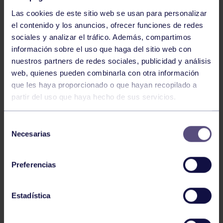
Las cookies de este sitio web se usan para personalizar
el contenido y los anuncios, ofrecer funciones de redes
sociales y analizar el tráfico. Además, compartimos
información sobre el uso que haga del sitio web con
nuestros partners de redes sociales, publicidad y análisis
Baloncesto
13 Abr 2026
web, quienes pueden combinarla con otra información
que les haya proporcionado o que hayan recopilado a
ÚLTIMOS RESULTADOS DE LA SECCIÓN
partir del uso que haya hecho de sus servicios.
Selección
Necesarias
de
consentimiento
Preferencias
Baloncesto
03 Feb 2026
Estadística
XI TORNEO DE CARNAVAL