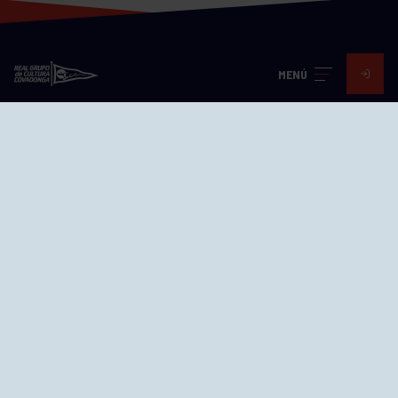
MENÚ
Visita nuestras redes
SEDES
CIERRE WEB CURSILLOS
Cómo llegar
EL GRUPO
Avd. Jesús Revuelta, 2 33204
Gijón - Asturias