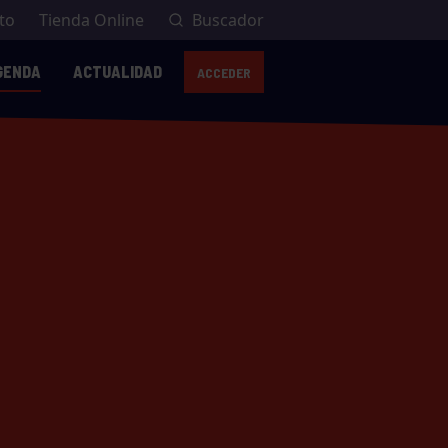
to
Tienda Online
Buscador
GENDA
ACTUALIDAD
ACCEDER