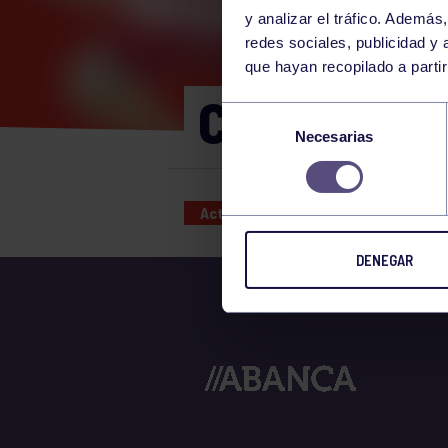
y analizar el tráfico. Ademá
redes sociales, publicidad y
que hayan recopilado a parti
CHARLA EC
Selección
Necesarias
de
consentimiento
Actividades deportivas
14 JUL
DENEGAR