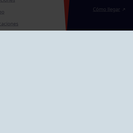
Cómo llegar
eo
caciones
ras
GRUPÍN «PLAYA»
ontrol Accesos
Calle Emilio Tuya, 
33202 Gijón, Astu
Cómo llegar
GRUPO MAREO
Camín de la Cues
Gil, nº 290
Cómo llegar