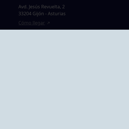
Avd. Jesús Revuelta, 2
33204 Gijón - Asturias
Cómo llegar
GRUPO BEGOÑA
14,
Calle Anselmo
rias
Cifuentes, 1 33201
Gijón - Asturias
Cómo llegar
ta