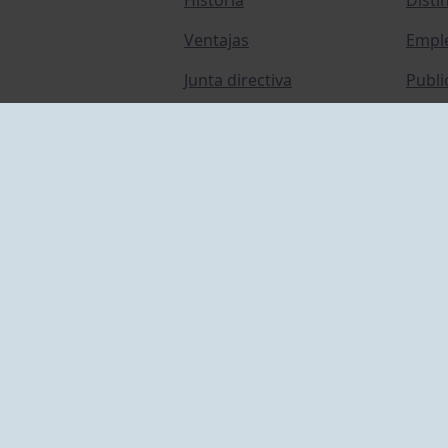
Ventajas
Empl
Junta directiva
Publi
Canal de Denuncias
Comp
Transparencia
FAQ C
ACCESO EMPLEADOS