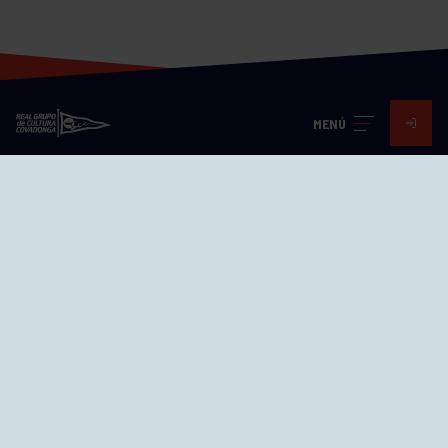
MENÚ
Visita nuestras redes
SEDES
CIERRE WEB CURSILLOS
Cómo llegar
EL GRUPO