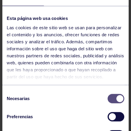
NOTICIAS RELACIONADAS
Esta página web usa cookies
Las cookies de este sitio web se usan para personalizar
el contenido y los anuncios, ofrecer funciones de redes
sociales y analizar el tráfico. Además, compartimos
información sobre el uso que haga del sitio web con
nuestros partners de redes sociales, publicidad y análisis
web, quienes pueden combinarla con otra información
que les haya proporcionado o que hayan recopilado a
partir del uso que haya hecho de sus servicios.
Ajedrez
07 Ago 2026
EL GRUPO COMPITE EN VÍCAR
Selección
Necesarias
de
consentimiento
Preferencias