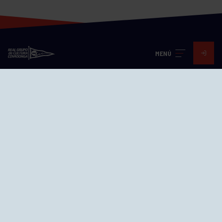
MENÚ
Visita nuestras redes
SEDES
CIERRE WEB CURSILLOS
Cómo llegar
EL GRUPO
Avd. Jesús Revuelta, 2 33204