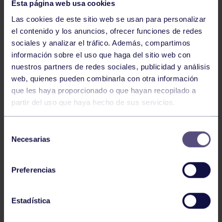
Esta página web usa cookies
Las cookies de este sitio web se usan para personalizar
el contenido y los anuncios, ofrecer funciones de redes
sociales y analizar el tráfico. Además, compartimos
información sobre el uso que haga del sitio web con
GAM
14 Jul 2026
nuestros partners de redes sociales, publicidad y análisis
CAMPEONATO DE ESPAÑA
web, quienes pueden combinarla con otra información
que les haya proporcionado o que hayan recopilado a
partir del uso que haya hecho de sus servicios.
Selección
Necesarias
de
consentimiento
Preferencias
GAM
14 Abr 2026
RESULTADO XIX TORNEO GAM DEL
Estadística
RGCC