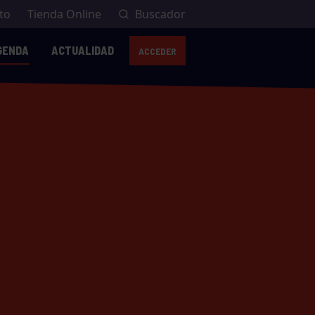
to
Tienda Online
Buscador
GENDA
ACTUALIDAD
ACCEDER