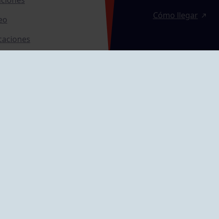
Cómo llegar
eo
caciones
ras
GRUPÍN «PLAYA»
ontrol Accesos
Calle Emilio Tuya, 
33202 Gijón, Astu
Cómo llegar
GRUPO MAREO
Camín de la Cues
Gil, nº 290
Cómo llegar