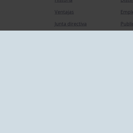
Ventajas
Empl
Junta directiva
Publi
Canal de Denuncias
Comp
Transparencia
FAQ C
ACCESO EMPLEADOS