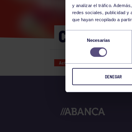
y analizar el tráfico. Ademá
redes sociales, publicidad y
que hayan recopilado a parti
CORE 10:30
Selección
Necesarias
de
consentimiento
Actividades deportivas
13 JUL
DENEGAR