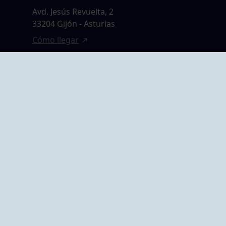
Avd. Jesús Revuelta, 2
33204 Gijón - Asturias
Cómo llegar
GRUPO BEGOÑA
14,
Calle Anselmo
rias
Cifuentes, 1 33201
Gijón - Asturias
Cómo llegar
ta