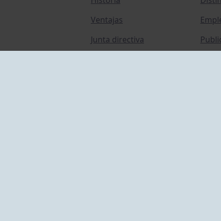
Ventajas
Empl
Junta directiva
Publi
Canal de Denuncias
Comp
Transparencia
FAQ C
ACCESO EMPLEADOS