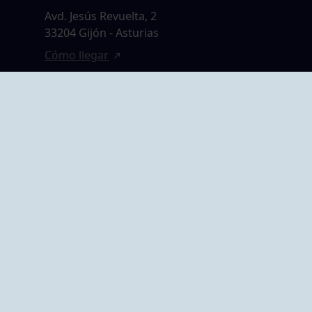
Avd. Jesús Revuelta, 2
33204 Gijón - Asturias
Cómo llegar
GRUPO BEGOÑA
14,
Calle Anselmo
rias
Cifuentes, 1 33201
Gijón - Asturias
Cómo llegar
ta