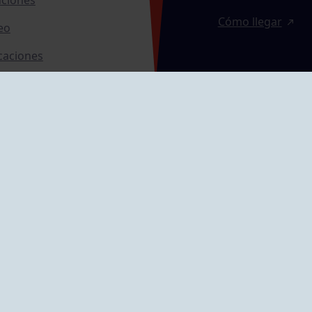
Cómo llegar
eo
caciones
ras
GRUPÍN «PLAYA»
ontrol Accesos
Calle Emilio Tuya, 
33202 Gijón, Astu
Cómo llegar
GRUPO MAREO
Camín de la Cues
Gil, nº 290
Cómo llegar