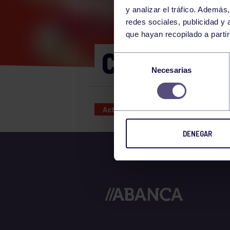
y analizar el tráfico. Ademá
redes sociales, publicidad y
que hayan recopilado a parti
CORE 11:00
Selección
Necesarias
de
consentimiento
Actividades deportivas
10 JUL
DENEGAR