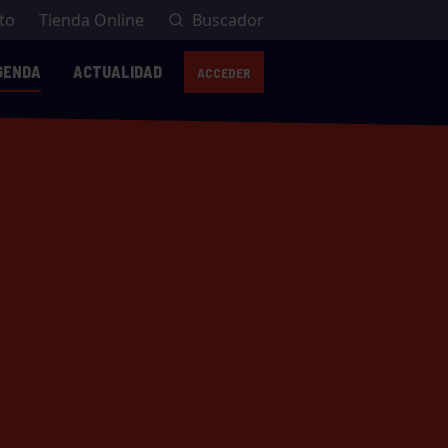
to
Tienda Online
Buscador
GENDA
ACTUALIDAD
ACCEDER