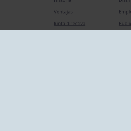
Ventajas
Empl
Junta directiva
Publi
Canal de Denuncias
Comp
Transparencia
FAQ C
ACCESO EMPLEADOS