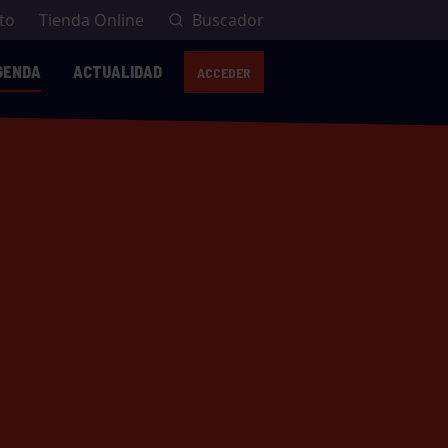
to
Tienda Online
Buscador
GENDA
ACTUALIDAD
ACCEDER