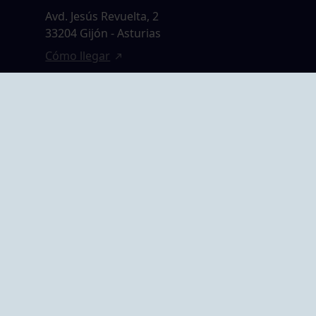
Avd. Jesús Revuelta, 2
33204 Gijón - Asturias
Cómo llegar
GRUPO BEGOÑA
14,
Calle Anselmo
rias
Cifuentes, 1 33201
Gijón - Asturias
Cómo llegar
ta