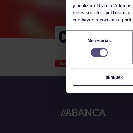
y analizar el tráfico. Ademá
redes sociales, publicidad y
que hayan recopilado a parti
CORE 12:0
Selección
Necesarias
de
consentimiento
Actividades deportivas
08 JAN
DENEGAR