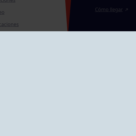
Cómo llegar
eo
caciones
ras
GRUPÍN «PLAYA»
ontrol Accesos
Calle Emilio Tuya, 
33202 Gijón, Astu
Cómo llegar
GRUPO MAREO
Camín de la Cues
Gil, nº 290
Cómo llegar