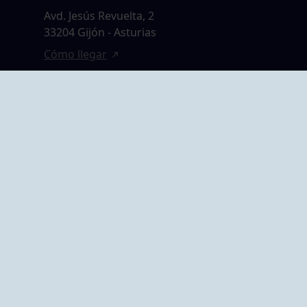
Avd. Jesús Revuelta, 2
33204 Gijón - Asturias
Cómo llegar
GRUPO BEGOÑA
14,
Calle Anselmo
rias
Cifuentes, 1 33201
Gijón - Asturias
Cómo llegar
ta