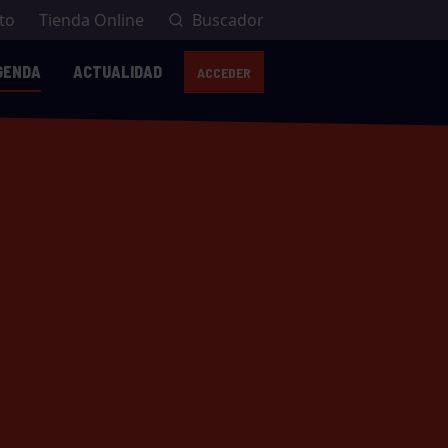
to
Tienda Online
Buscador
GENDA
ACTUALIDAD
ACCEDER