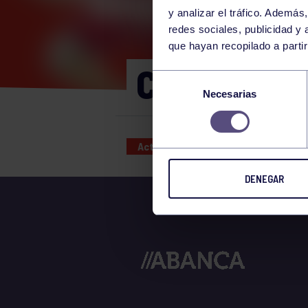
y analizar el tráfico. Ademá
redes sociales, publicidad y
que hayan recopilado a parti
CORE 19:3
Selección
Necesarias
de
consentimiento
Actividades deportivas
08 JUL
DENEGAR