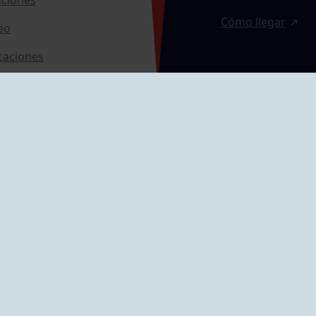
Cómo llegar
eo
caciones
ras
GRUPÍN «PLAYA»
ontrol Accesos
Calle Emilio Tuya, 
33202 Gijón, Astu
Cómo llegar
GRUPO MAREO
Camín de la Cues
Gil, nº 290
Cómo llegar