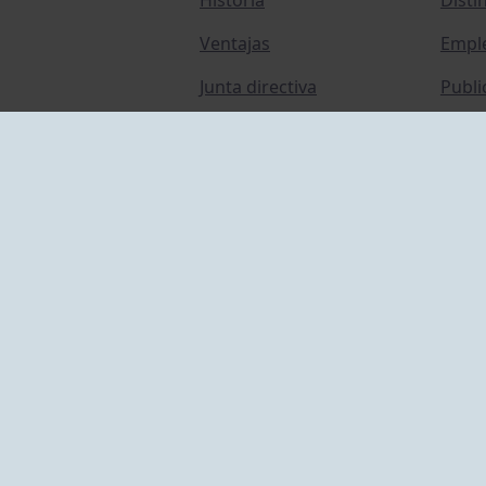
Ventajas
Empl
Junta directiva
Publi
Canal de Denuncias
Comp
Transparencia
FAQ C
ACCESO EMPLEADOS