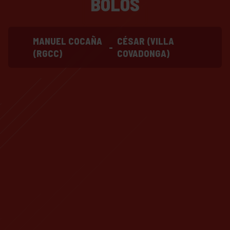
BOLOS
MANUEL COCAÑA
CÉSAR (VILLA
-
(RGCC)
COVADONGA)