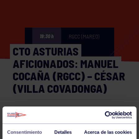
RGCC (MAREO)
19:30 h
CTO ASTURIAS
AFICIONADOS: MANUEL
COCAÑA (RGCC) – CÉSAR
(VILLA COVADONGA)
Bolos
14 MAY 2026
Comparte
Consentimiento
Detalles
Acerca de las cookies