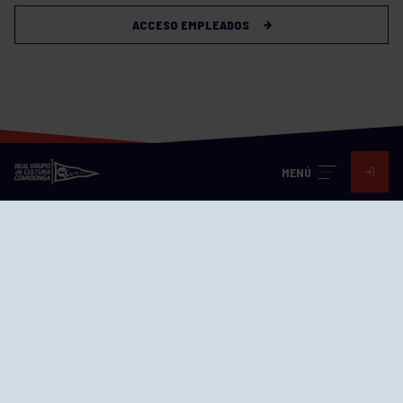
ACCESO EMPLEADOS
MENÚ
Visita nuestras redes
SEDES
CIERRE WEB CURSILLOS