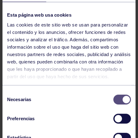
NOTICIAS RELACIONADAS
Esta página web usa cookies
Las cookies de este sitio web se usan para personalizar
el contenido y los anuncios, ofrecer funciones de redes
sociales y analizar el tráfico. Además, compartimos
información sobre el uso que haga del sitio web con
nuestros partners de redes sociales, publicidad y análisis
web, quienes pueden combinarla con otra información
que les haya proporcionado o que hayan recopilado a
partir del uso que haya hecho de sus servicios.
Bolos
03 Ago 2026
GIANIRA REVALIDA TÍTULO Y DAVID
Selección
AVANZA
Necesarias
de
consentimiento
Preferencias
Estadística