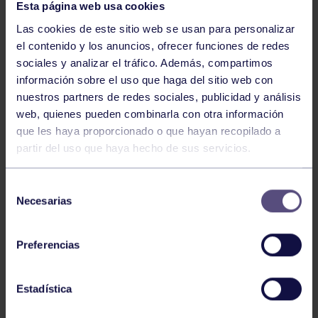
Esta página web usa cookies
Las cookies de este sitio web se usan para personalizar
el contenido y los anuncios, ofrecer funciones de redes
sociales y analizar el tráfico. Además, compartimos
información sobre el uso que haga del sitio web con
nuestros partners de redes sociales, publicidad y análisis
Piragüismo
06 Ago 2026
web, quienes pueden combinarla con otra información
CÉSAR ÁLVAREZ CONQUISTA EL MINI
que les haya proporcionado o que hayan recopilado a
partir del uso que haya hecho de sus servicios.
SELLA
Selección
Necesarias
de
consentimiento
Preferencias
Estadística
Piragüismo
30 Jul 2026