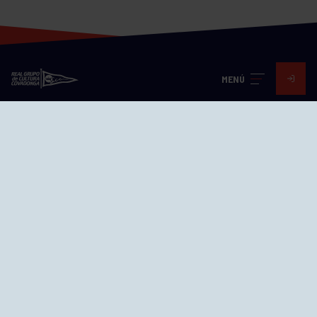
MENÚ
Visita nuestras redes
SEDES
CIERRE WEB CURSILLOS
Cómo llegar
EL GRUPO
Avd. Jesús Revuelta, 2 33204