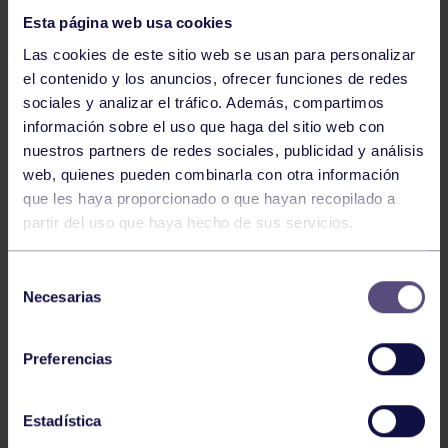
Esta página web usa cookies
Las cookies de este sitio web se usan para personalizar
el contenido y los anuncios, ofrecer funciones de redes
sociales y analizar el tráfico. Además, compartimos
información sobre el uso que haga del sitio web con
nuestros partners de redes sociales, publicidad y análisis
GAM
14 Jul 2026
web, quienes pueden combinarla con otra información
CAMPEONATO DE ESPAÑA
que les haya proporcionado o que hayan recopilado a
partir del uso que haya hecho de sus servicios.
Selección
Necesarias
de
consentimiento
Preferencias
GAM
14 Abr 2026
Estadística
RESULTADO XIX TORNEO GAM DEL