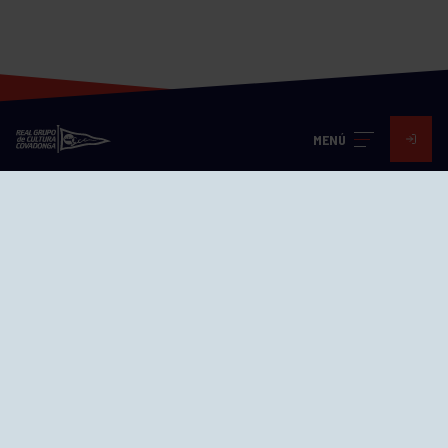
MENÚ
Visita nuestras redes
SEDES
CIERRE WEB CURSILLOS
Cómo llegar
EL GRUPO