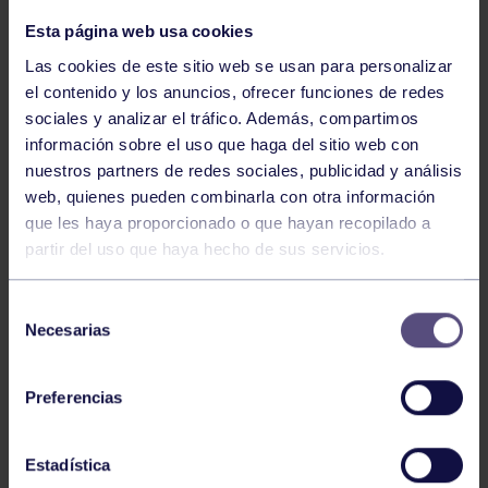
Esta página web usa cookies
Las cookies de este sitio web se usan para personalizar
el contenido y los anuncios, ofrecer funciones de redes
sociales y analizar el tráfico. Además, compartimos
información sobre el uso que haga del sitio web con
nuestros partners de redes sociales, publicidad y análisis
web, quienes pueden combinarla con otra información
Tenis
05 Ago 2026
que les haya proporcionado o que hayan recopilado a
partir del uso que haya hecho de sus servicios.
VII TORNEO ABANCA
Selección
Necesarias
de
consentimiento
Preferencias
Estadística
Tenis
15 Jul 2026