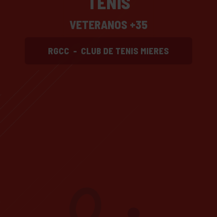
TENIS
VETERANOS +35
RGCC
-
CLUB DE TENIS MIERES