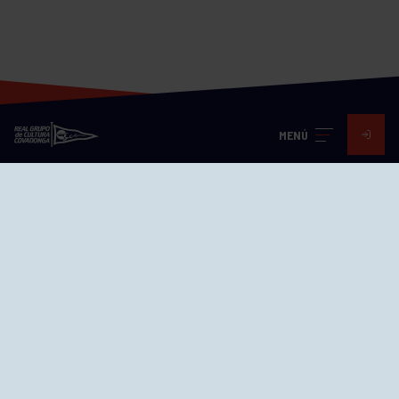
MENÚ
Visita nuestras redes
SEDES
CIERRE WEB CURSILLOS
Cómo llegar