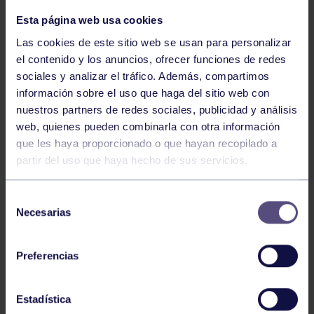
Esta página web usa cookies
Las cookies de este sitio web se usan para personalizar
el contenido y los anuncios, ofrecer funciones de redes
sociales y analizar el tráfico. Además, compartimos
información sobre el uso que haga del sitio web con
nuestros partners de redes sociales, publicidad y análisis
web, quienes pueden combinarla con otra información
Bolos
03 Ago 2026
que les haya proporcionado o que hayan recopilado a
partir del uso que haya hecho de sus servicios.
GIANIRA REVALIDA TÍTULO Y DAVID
AVANZA
Selección
Necesarias
de
consentimiento
Preferencias
Estadística