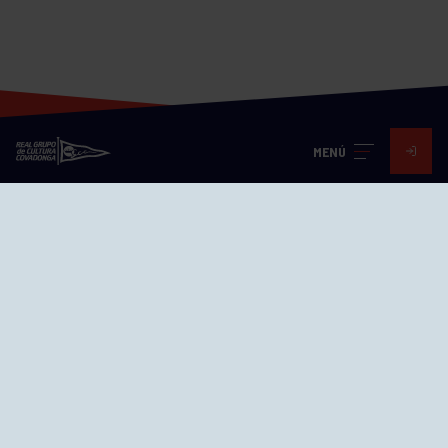
MENÚ
Visita nuestras redes
SEDES
CIERRE WEB CURSILLOS
Cómo llegar