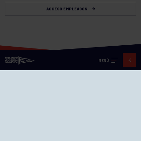
ACCESO EMPLEADOS
MENÚ
Visita nuestras redes
SEDES
CIERRE WEB CURSILLOS