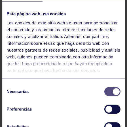
NOTICIAS RELACIONADAS
Esta página web usa cookies
Las cookies de este sitio web se usan para personalizar
el contenido y los anuncios, ofrecer funciones de redes
sociales y analizar el tráfico. Además, compartimos
información sobre el uso que haga del sitio web con
nuestros partners de redes sociales, publicidad y análisis
web, quienes pueden combinarla con otra información
que les haya proporcionado o que hayan recopilado a
partir del uso que haya hecho de sus servicios.
Bolos
03 Ago 2026
GIANIRA REVALIDA TÍTULO Y DAVID
Selección
AVANZA
Necesarias
de
consentimiento
Preferencias
Estadística