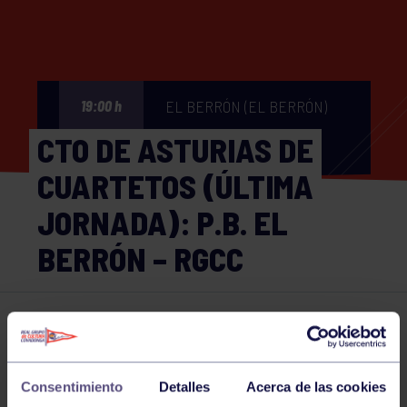
EL BERRÓN (EL BERRÓN)
19:00 h
CTO DE ASTURIAS DE
CUARTETOS (ÚLTIMA
JORNADA): P.B. EL
BERRÓN – RGCC
Bolos
05 JUN 2026
Comparte
Consentimiento
Detalles
Acerca de las cookies