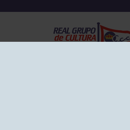
EL GRUPO
Historia
Disti
Ventajas
Empl
Junta directiva
Publi
Canal de Denuncias
Comp
Transparencia
FAQ C