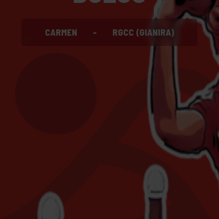
CARMEN
-
RGCC (GIANIRA)