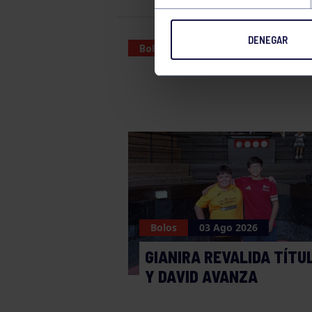
DENEGAR
Bolos
23 MAY 2026
Bolos
03 Ago 2026
GIANIRA REVALIDA TÍTU
Y DAVID AVANZA