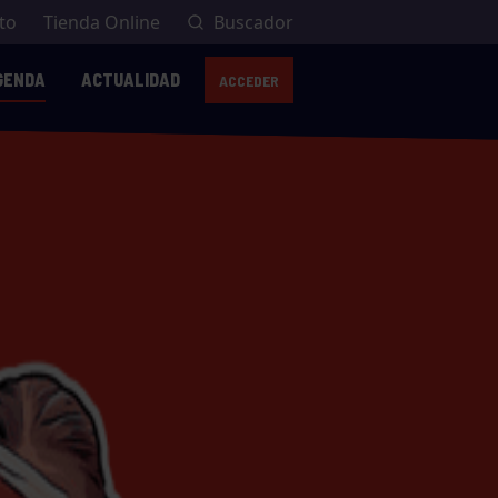
to
Tienda Online
Buscador
GENDA
ACTUALIDAD
ACCEDER