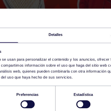
Detalles
s
b se usan para personalizar el contenido y los anuncios, ofrecer
16
s, compartimos información sobre el uso que haga del sitio web 
SATURDAY
RGCC (MESTAS)
14:00 h
 análisis web, quienes pueden combinarla con otra información q
MAY
r del uso que haya hecho de sus servicios.
TURIAS VETERANAS 
Preferencias
Estadística
TENIS DE OVIEDO