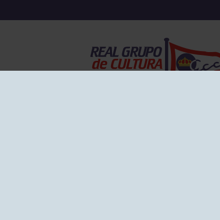
EL GRUPO
Historia
Disti
Ventajas
Empl
Junta directiva
Publi
Canal de Denuncias
Comp
Transparencia
FAQ C