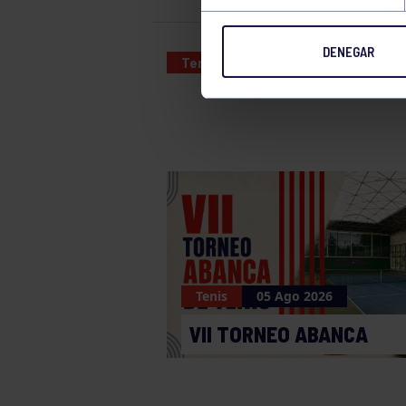
DENEGAR
Tenis
16 MAY 2026
Tenis
05 Ago 2026
VII TORNEO ABANCA