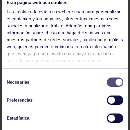
Esta página web usa cookies
Las cookies de este sitio web se usan para personalizar
el contenido y los anuncios, ofrecer funciones de redes
sociales y analizar el tráfico. Además, compartimos
información sobre el uso que haga del sitio web con
nuestros partners de redes sociales, publicidad y análisis
Piragüismo
06 Ago 2026
web, quienes pueden combinarla con otra información
CÉSAR ÁLVAREZ CONQUISTA EL MINI
que les haya proporcionado o que hayan recopilado a
partir del uso que haya hecho de sus servicios.
SELLA
Selección
Necesarias
de
consentimiento
Preferencias
Estadística
Piragüismo
30 Jul 2026