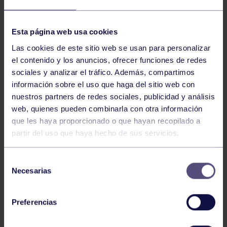
NOTICIAS RELACIONADAS
Esta página web usa cookies
Las cookies de este sitio web se usan para personalizar
el contenido y los anuncios, ofrecer funciones de redes
sociales y analizar el tráfico. Además, compartimos
información sobre el uso que haga del sitio web con
nuestros partners de redes sociales, publicidad y análisis
web, quienes pueden combinarla con otra información
que les haya proporcionado o que hayan recopilado a
partir del uso que haya hecho de sus servicios.
Hockey
28 Jul 2026
ÓSCAR PALOMERO, RUMBO AL
Selección
MUNDIAL
Necesarias
de
consentimiento
Preferencias