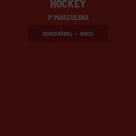
HOCKEY
1ª MASCULINA
HONIGVÖGEL
-
RGCC