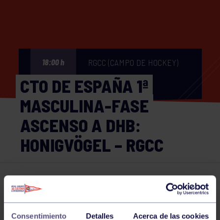
RGCC (CAMPO DE HOCKEY)
18:00 h
CTO DE ESPAÑA 1ª
MASCULINA-FASE
ASCENSO A DHB:
HONIGVÖGEL – RGCC
Hockey
06 JUN 2026
Comparte
Consentimiento
Detalles
Acerca de las cookies