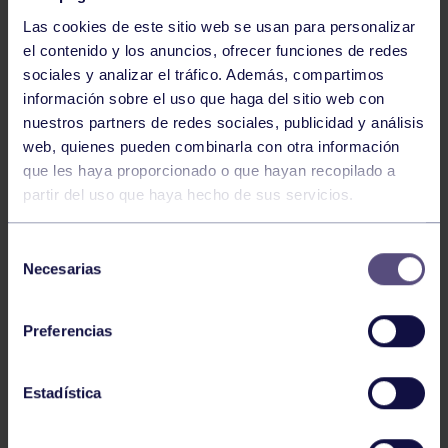
Las cookies de este sitio web se usan para personalizar
el contenido y los anuncios, ofrecer funciones de redes
sociales y analizar el tráfico. Además, compartimos
información sobre el uso que haga del sitio web con
nuestros partners de redes sociales, publicidad y análisis
Voleibol
27 Abr 2026
web, quienes pueden combinarla con otra información
que les haya proporcionado o que hayan recopilado a
CAMPEONAS DE ASTURIAS
partir del uso que haya hecho de sus servicios.
Selección
Necesarias
de
consentimiento
Preferencias
Voleibol
21 Abr 2026
Estadística
PLAY OFF