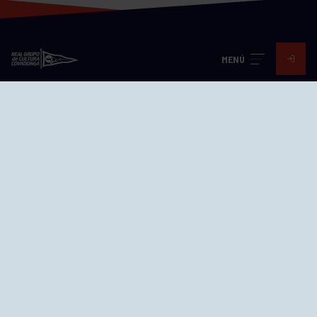
MENÚ
Visita nuestras redes
SEDES
CIERRE WEB CURSILLOS
Cómo llegar
EL GRUPO
Avd. Jesús Revuelta, 2 33204
Gijón - Asturias