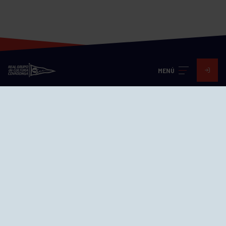
MENÚ
Visita nuestras redes
SEDES
CIERRE WEB CURSILLOS
Cómo llegar
EL GRUPO