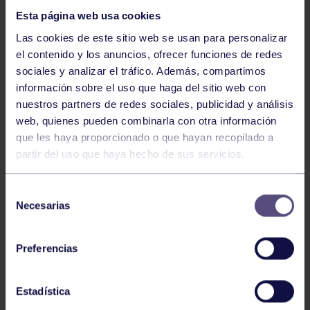
Esta página web usa cookies
Las cookies de este sitio web se usan para personalizar
el contenido y los anuncios, ofrecer funciones de redes
sociales y analizar el tráfico. Además, compartimos
información sobre el uso que haga del sitio web con
nuestros partners de redes sociales, publicidad y análisis
Atletismo
22 Jun 2026
web, quienes pueden combinarla con otra información
CAMPEONATO DE ASTURIAS SUB23 Y
que les haya proporcionado o que hayan recopilado a
ABSOLUTO
partir del uso que haya hecho de sus servicios.
Selección
Necesarias
de
consentimiento
Preferencias
Estadística
Atletismo
25 May 2026