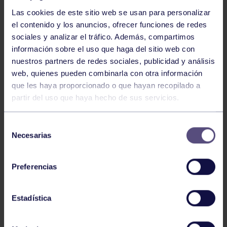
Las cookies de este sitio web se usan para personalizar
el contenido y los anuncios, ofrecer funciones de redes
sociales y analizar el tráfico. Además, compartimos
información sobre el uso que haga del sitio web con
GAF
26 Jun 2026
nuestros partners de redes sociales, publicidad y análisis
CLARA LOCHÉ, SUBCAMPEONA DE
web, quienes pueden combinarla con otra información
ESPAÑA
que les haya proporcionado o que hayan recopilado a
partir del uso que haya hecho de sus servicios.
Selección
Necesarias
de
consentimiento
Preferencias
GAF
15 Jun 2026
Estadística
CAMPEONATO DE ASTURIAS