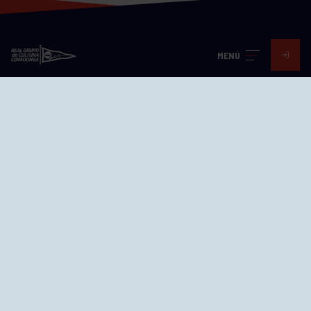
MENÚ
Visita nuestras redes
SEDES
CIERRE WEB CURSILLOS
Cómo llegar
EL GRUPO
Avd. Jesús Revuelta, 2 33204
Gijón - Asturias