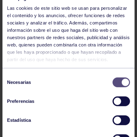
Las cookies de este sitio web se usan para personalizar
el contenido y los anuncios, ofrecer funciones de redes
sociales y analizar el tráfico. Además, compartimos
información sobre el uso que haga del sitio web con
nuestros partners de redes sociales, publicidad y análisis
Baloncesto
13 Abr 2026
web, quienes pueden combinarla con otra información
que les haya proporcionado o que hayan recopilado a
ÚLTIMOS RESULTADOS DE LA SECCIÓN
partir del uso que haya hecho de sus servicios.
Selección
Necesarias
de
consentimiento
Preferencias
Baloncesto
03 Feb 2026
Estadística
XI TORNEO DE CARNAVAL