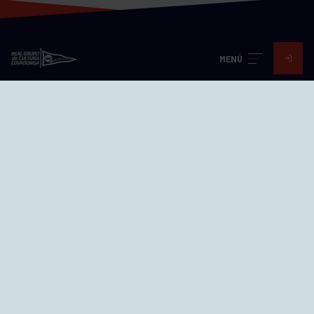
MENÚ
Visita nuestras redes
SEDES
CIERRE WEB CURSILLOS
Cómo llegar
EL GRUPO
Avd. Jesús Revuelta, 2 33204
Gijón - Asturias