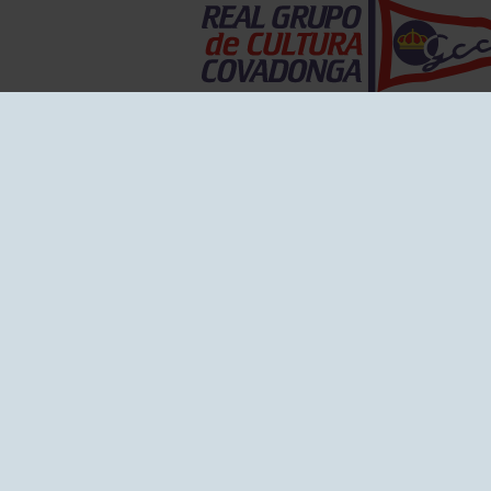
EL GRUPO
Historia
Disti
Ventajas
Empl
Junta directiva
Publi
Canal de Denuncias
Comp
Transparencia
FAQ C