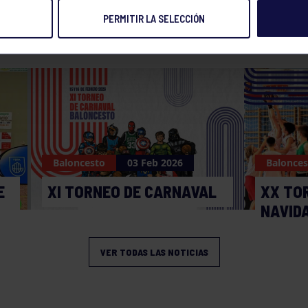
PERMITIR LA SELECCIÓN
NOTICIAS RELACIONADAS
Baloncesto
03 Feb 2026
Balonces
E
XI TORNEO DE CARNAVAL
XX TO
NAVID
VER TODAS LAS NOTICIAS