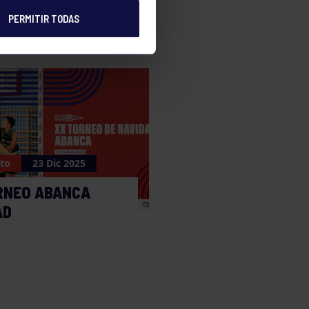
PERMITIR TODAS
to
23 Dic 2025
RNEO ABANCA
AD