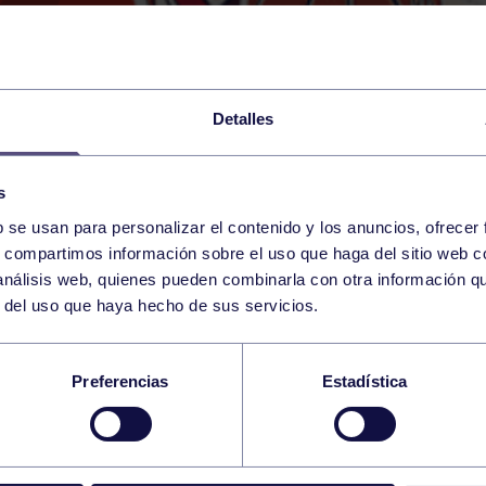
Detalles
s
b se usan para personalizar el contenido y los anuncios, ofrecer
25
s, compartimos información sobre el uso que haga del sitio web 
SATURDAY
P6 (HASTA LAS 18:00 HO
16:00 h
 análisis web, quienes pueden combinarla con otra información q
OCTOBER
r del uso que haya hecho de sus servicios.
ENTO ALEVÍN MASC
Preferencias
Estadística