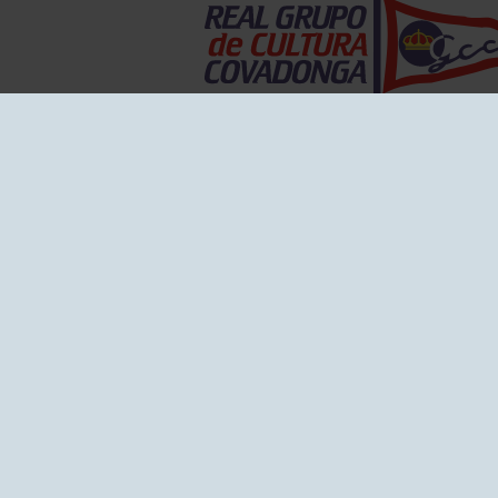
EL GRUPO
Historia
Disti
Ventajas
Empl
Junta directiva
Publi
Canal de Denuncias
Comp
Transparencia
FAQ C