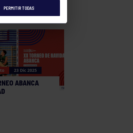
PERMITIR TODAS
to
23 Dic 2025
RNEO ABANCA
AD