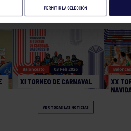
PERMITIR LA SELECCIÓN
NOTICIAS RELACIONADAS
Baloncesto
03 Feb 2026
Balonces
E
XI TORNEO DE CARNAVAL
XX TO
NAVID
VER TODAS LAS NOTICIAS