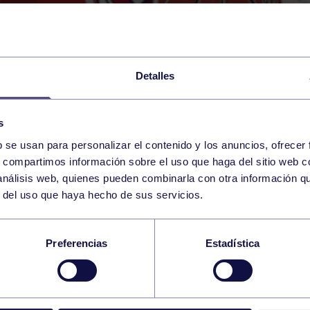
Detalles
s
b se usan para personalizar el contenido y los anuncios, ofrecer
22
s, compartimos información sobre el uso que haga del sitio web 
SUNDAY
RGCC (P6)
13:00 h
 análisis web, quienes pueden combinarla con otra información q
MARCH
r del uso que haya hecho de sus servicios.
ENTO ALEVÍN MASC
Preferencias
Estadística