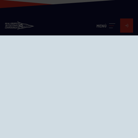
MENÚ
Visita nuestras redes
SEDES
CIERRE WEB CURSILLOS
Cómo llegar
EL GRUPO
Avd. Jesús Revuelta, 2 33204
Gijón - Asturias