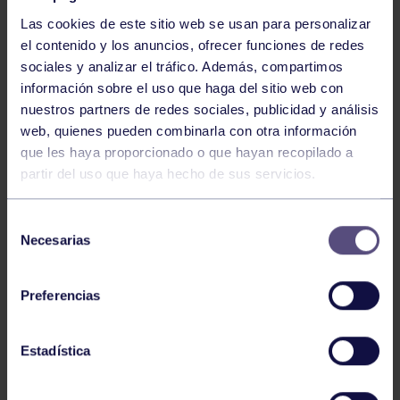
Las cookies de este sitio web se usan para personalizar
el contenido y los anuncios, ofrecer funciones de redes
sociales y analizar el tráfico. Además, compartimos
información sobre el uso que haga del sitio web con
nuestros partners de redes sociales, publicidad y análisis
Voleibol
27 Abr 2026
web, quienes pueden combinarla con otra información
que les haya proporcionado o que hayan recopilado a
CAMPEONAS DE ASTURIAS
partir del uso que haya hecho de sus servicios.
Selección
Necesarias
de
consentimiento
Preferencias
Voleibol
21 Abr 2026
Estadística
PLAY OFF