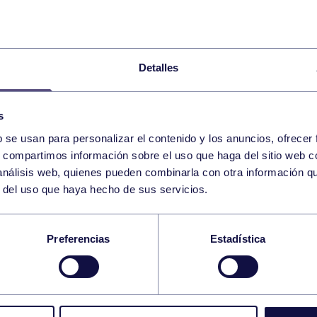
Detalles
s
b se usan para personalizar el contenido y los anuncios, ofrecer
28
s, compartimos información sobre el uso que haga del sitio web 
FRIDAY
RGCC (BRAULIO GARCÍ
19:00 h
 análisis web, quienes pueden combinarla con otra información q
FEBRUARY
r del uso que haya hecho de sus servicios.
IENTO SF2/ALEVÍN
Preferencias
Estadística