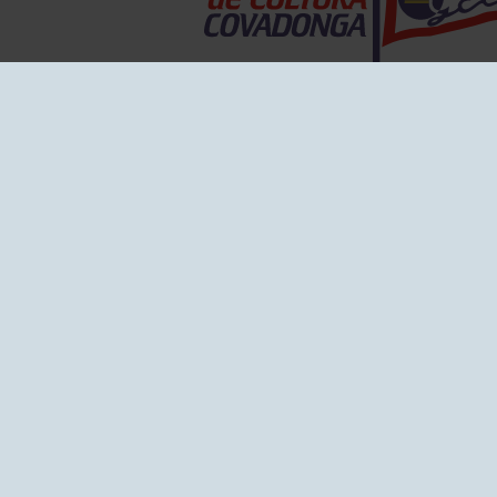
EL GRUPO
Historia
Disti
Ventajas
Empl
Junta directiva
Publi
Canal de Denuncias
Comp
Transparencia
FAQ C