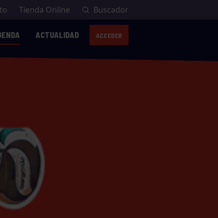
to
Tienda Online
Buscador
GENDA
ACTUALIDAD
ACCEDER