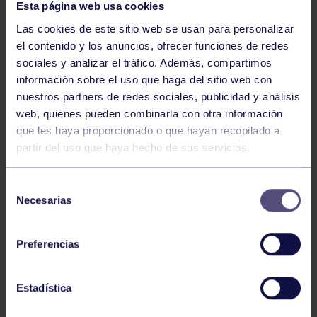
Esta página web usa cookies
Las cookies de este sitio web se usan para personalizar
el contenido y los anuncios, ofrecer funciones de redes
sociales y analizar el tráfico. Además, compartimos
información sobre el uso que haga del sitio web con
nuestros partners de redes sociales, publicidad y análisis
GAF
26 Jun 2026
web, quienes pueden combinarla con otra información
CLARA LOCHÉ, SUBCAMPEONA DE
que les haya proporcionado o que hayan recopilado a
partir del uso que haya hecho de sus servicios.
ESPAÑA
Selección
Necesarias
de
consentimiento
Preferencias
Estadística
GAF
15 Jun 2026