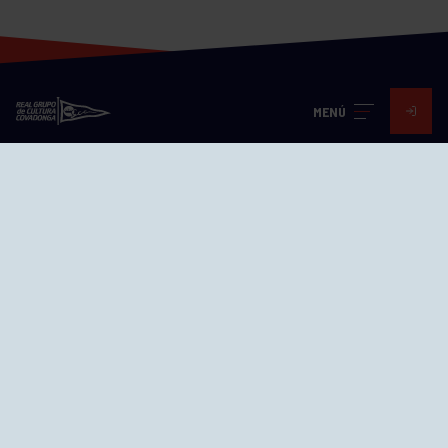
MENÚ
Visita nuestras redes
SEDES
CIERRE WEB CURSILLOS
Cómo llegar
EL GRUPO
Avd. Jesús Revuelta, 2 33204