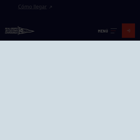
Cómo llegar
EL GRUPO
MENÚ
Avd. Jesús Revuelta, 2 33204
Gijón - Asturias
Cómo llegar
GRUPÍN «PLAYA»
Calle Emilio Tuya, 14, 33202
Gijón, Asturias
Cómo llegar
GRUPO BEGOÑA
Calle Anselmo Cifuentes, 1 33201
Gijón - Asturias