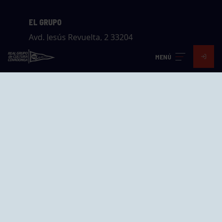
EL GRUPO
Avd. Jesús Revuelta, 2 33204
Gijón - Asturias
MENÚ
Cómo llegar
GRUPÍN «PLAYA»
Calle Emilio Tuya, 14, 33202
Gijón, Asturias
Cómo llegar
GRUPO BEGOÑA
Calle Anselmo Cifuentes, 1 33201
Gijón - Asturias
Cómo llegar