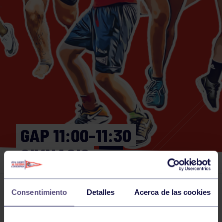
GAP 11:00-11:30
GIMNASIO
Consentimiento
Detalles
Acerca de las cookies
Actividades deportivas
30 JUN 2026
Comparte