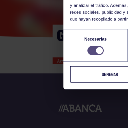
y analizar el tráfico. Ademá
redes sociales, publicidad y
que hayan recopilado a parti
GAP 9:30-
Selección
Necesarias
de
consentimiento
Actividades deportivas
16 JAN
DENEGAR