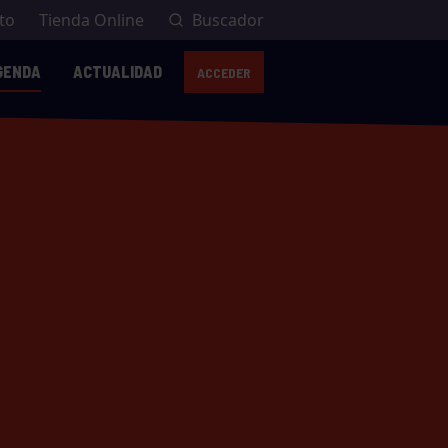
to
Tienda Online
Buscador
GENDA
ACTUALIDAD
ACCEDER