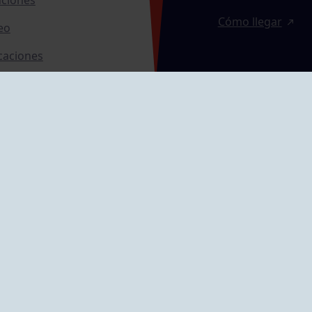
Cómo llegar
eo
caciones
ras
GRUPÍN «PLAYA»
ontrol Accesos
Calle Emilio Tuya, 
33202 Gijón, Astu
Cómo llegar
GRUPO MAREO
Camín de la Cues
Gil, nº 290
Cómo llegar