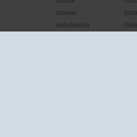
Ventajas
Empl
Junta directiva
Publi
Canal de Denuncias
Comp
Transparencia
FAQ C
ACCESO EMPLEADOS