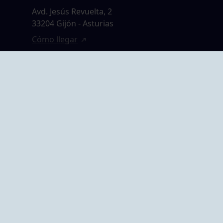
Avd. Jesús Revuelta, 2
33204 Gijón - Asturias
Cómo llegar
GRUPO BEGOÑA
14,
Calle Anselmo
rias
Cifuentes, 1 33201
Gijón - Asturias
Cómo llegar
ta