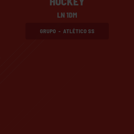
HOCKEY
LN 1DM
GRUPO
-
ATLÉTICO SS