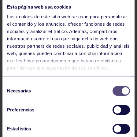
Esta página web usa cookies
Las cookies de este sitio web se usan para personalizar
el contenido y los anuncios, ofrecer funciones de redes
sociales y analizar el tráfico. Además, compartimos
información sobre el uso que haga del sitio web con
nuestros partners de redes sociales, publicidad y análisis
Hockey
28 Jul 2026
web, quienes pueden combinarla con otra información
ÓSCAR PALOMERO, RUMBO AL
que les haya proporcionado o que hayan recopilado a
MUNDIAL
partir del uso que haya hecho de sus servicios.
Selección
Necesarias
de
consentimiento
Preferencias
Estadística
Hockey
28 Jul 2026