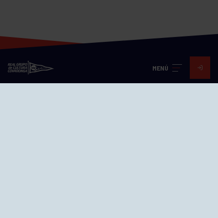
MENÚ
Visita nuestras redes
SEDES
CIERRE WEB CURSILLOS
Cómo llegar
EL GRUPO