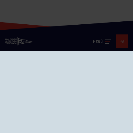
MENÚ
Visita nuestras redes
SEDES
CIERRE WEB CURSILLOS
Cómo llegar
EL GRUPO