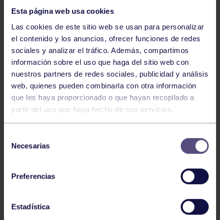
Esta página web usa cookies
Las cookies de este sitio web se usan para personalizar
el contenido y los anuncios, ofrecer funciones de redes
sociales y analizar el tráfico. Además, compartimos
información sobre el uso que haga del sitio web con
nuestros partners de redes sociales, publicidad y análisis
Hockey
28 Jul 2026
web, quienes pueden combinarla con otra información
ÓSCAR PALOMERO, RUMBO AL
que les haya proporcionado o que hayan recopilado a
MUNDIAL
partir del uso que haya hecho de sus servicios.
Selección
Necesarias
de
consentimiento
Preferencias
Estadística
Hockey
28 Jul 2026