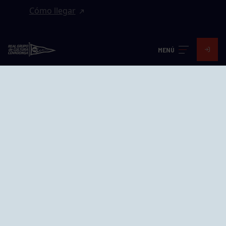
Cómo llegar
EL GRUPO
MENÚ
Avd. Jesús Revuelta, 2 33204
Gijón - Asturias
Cómo llegar
GRUPÍN «PLAYA»
Calle Emilio Tuya, 14, 33202
Gijón, Asturias
Cómo llegar
GRUPO BEGOÑA
Calle Anselmo Cifuentes, 1 33201
Gijón - Asturias