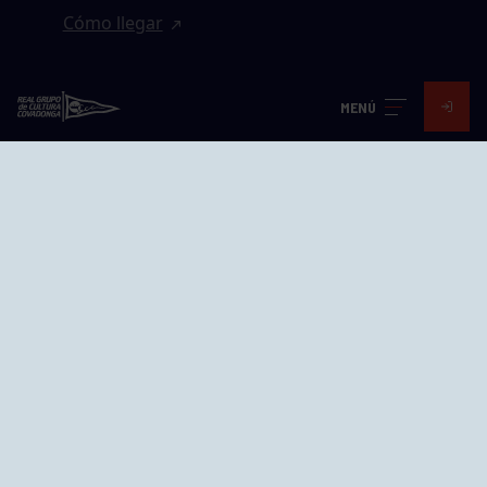
Cómo llegar
EL GRUPO
MENÚ
Avd. Jesús Revuelta, 2 33204
Gijón - Asturias
Cómo llegar
GRUPÍN «PLAYA»
Calle Emilio Tuya, 14, 33202
Gijón, Asturias
Cómo llegar
GRUPO BEGOÑA
Calle Anselmo Cifuentes, 1 33201
Gijón - Asturias