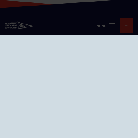
MENÚ
Visita nuestras redes
SEDES
CIERRE WEB CURSILLOS
Cómo llegar
EL GRUPO
Avd. Jesús Revuelta, 2 33204
Gijón - Asturias