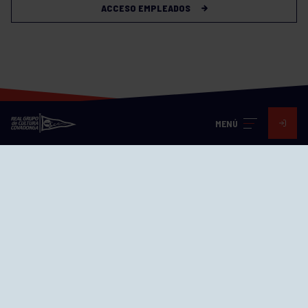
ACCESO EMPLEADOS
MENÚ
Visita nuestras redes
SEDES
CIERRE WEB CURSILLOS
Cómo llegar