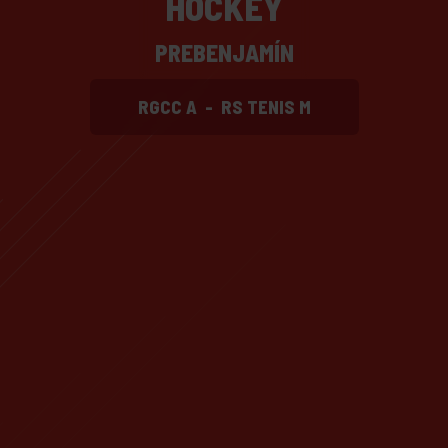
HOCKEY
PREBENJAMÍN
RGCC A
-
RS TENIS M