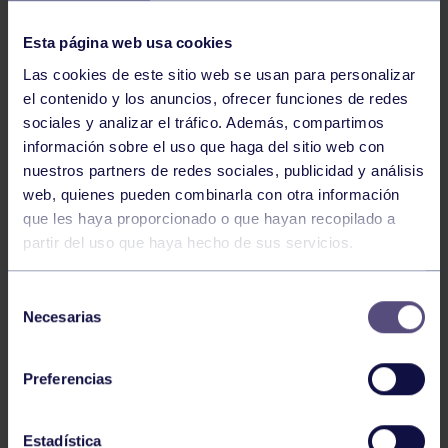
NOTICIAS RELACIONADAS
Esta página web usa cookies
Las cookies de este sitio web se usan para personalizar
el contenido y los anuncios, ofrecer funciones de redes
sociales y analizar el tráfico. Además, compartimos
información sobre el uso que haga del sitio web con
nuestros partners de redes sociales, publicidad y análisis
web, quienes pueden combinarla con otra información
Hockey
28 Jul 2026
que les haya proporcionado o que hayan recopilado a
partir del uso que haya hecho de sus servicios.
ÓSCAR PALOMERO, RUMBO AL
MUNDIAL
Selección
Necesarias
de
consentimiento
Preferencias
Estadística