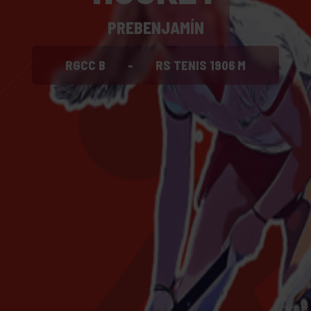
PREBENJAMÍN
RGCC B
-
RS TENIS 1906 M