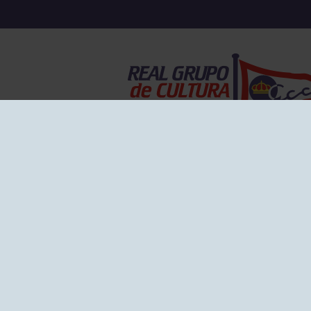
EL GRUPO
Historia
Disti
Ventajas
Empl
Junta directiva
Publi
Canal de Denuncias
Comp
Transparencia
FAQ C