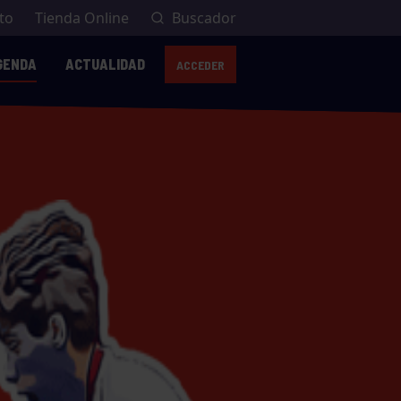
to
Tienda Online
Buscador
GENDA
ACTUALIDAD
ACCEDER