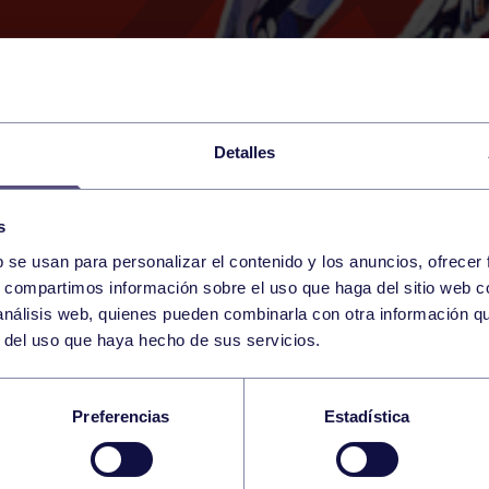
Detalles
s
b se usan para personalizar el contenido y los anuncios, ofrecer
17
s, compartimos información sobre el uso que haga del sitio web 
SUNDAY
SANTANDER (CAMPITO)
12:40 h
 análisis web, quienes pueden combinarla con otra información q
MAY
r del uso que haya hecho de sus servicios.
BIO CODEMA PREBEN
Preferencias
Estadística
S TENIS 1906 M