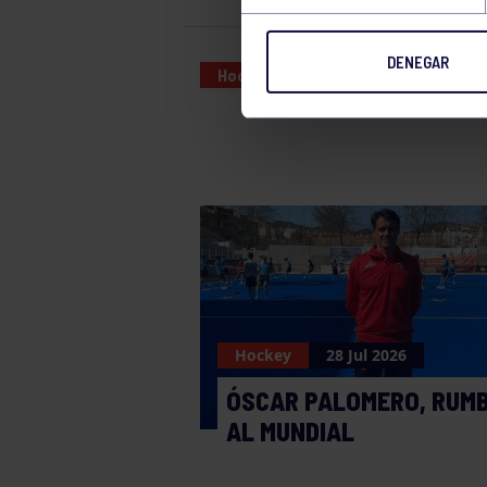
DENEGAR
Hockey
17 MAY 2026
Hockey
28 Jul 2026
ÓSCAR PALOMERO, RUM
AL MUNDIAL