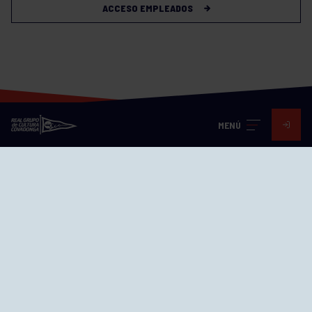
ACCESO EMPLEADOS
MENÚ
Visita nuestras redes
SEDES
CIERRE WEB CURSILLOS
Cómo llegar