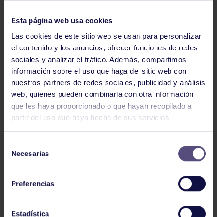
NOTICIAS RELACIONADAS
Esta página web usa cookies
Las cookies de este sitio web se usan para personalizar
el contenido y los anuncios, ofrecer funciones de redes
sociales y analizar el tráfico. Además, compartimos
información sobre el uso que haga del sitio web con
nuestros partners de redes sociales, publicidad y análisis
web, quienes pueden combinarla con otra información
Hockey
28 Jul 2026
que les haya proporcionado o que hayan recopilado a
partir del uso que haya hecho de sus servicios.
ÓSCAR PALOMERO, RUMBO AL
MUNDIAL
Selección
Necesarias
de
consentimiento
Preferencias
Estadística