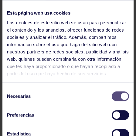
NOTICIAS RELACIONADAS
Esta página web usa cookies
Las cookies de este sitio web se usan para personalizar
el contenido y los anuncios, ofrecer funciones de redes
sociales y analizar el tráfico. Además, compartimos
información sobre el uso que haga del sitio web con
nuestros partners de redes sociales, publicidad y análisis
web, quienes pueden combinarla con otra información
Hockey
28 Jul 2026
que les haya proporcionado o que hayan recopilado a
partir del uso que haya hecho de sus servicios.
ÓSCAR PALOMERO, RUMBO AL
MUNDIAL
Selección
Necesarias
de
consentimiento
Preferencias
Estadística