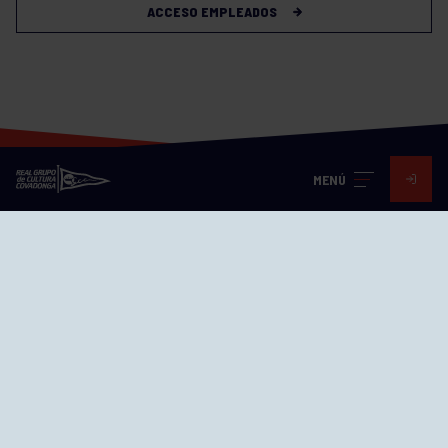
ACCESO EMPLEADOS
MENÚ
Visita nuestras redes
SEDES
CIERRE WEB CURSILLOS
Cómo llegar