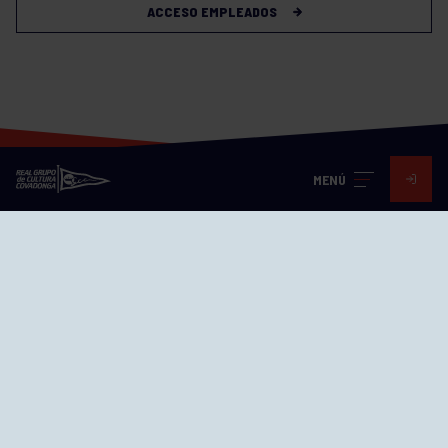
ACCESO EMPLEADOS
MENÚ
Visita nuestras redes
SEDES
CIERRE WEB CURSILLOS
Cómo llegar