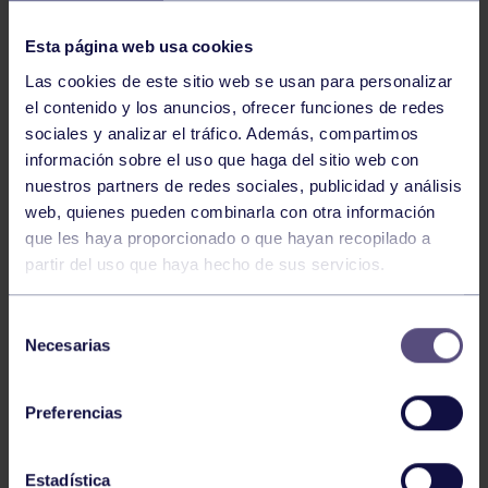
NOTICIAS RELACIONADAS
Esta página web usa cookies
Las cookies de este sitio web se usan para personalizar
el contenido y los anuncios, ofrecer funciones de redes
sociales y analizar el tráfico. Además, compartimos
información sobre el uso que haga del sitio web con
nuestros partners de redes sociales, publicidad y análisis
web, quienes pueden combinarla con otra información
Hockey
28 Jul 2026
que les haya proporcionado o que hayan recopilado a
partir del uso que haya hecho de sus servicios.
ÓSCAR PALOMERO, RUMBO AL
MUNDIAL
Selección
Necesarias
de
consentimiento
Preferencias
Estadística