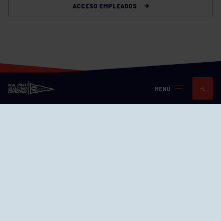
ACCESO EMPLEADOS
MENÚ
Visita nuestras redes
SEDES
CIERRE WEB CURSILLOS
Cómo llegar