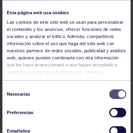
NOTICIAS RELACIONADAS
Esta página web usa cookies
Las cookies de este sitio web se usan para personalizar
el contenido y los anuncios, ofrecer funciones de redes
sociales y analizar el tráfico. Además, compartimos
información sobre el uso que haga del sitio web con
nuestros partners de redes sociales, publicidad y análisis
web, quienes pueden combinarla con otra información
Hockey
28 Jul 2026
que les haya proporcionado o que hayan recopilado a
partir del uso que haya hecho de sus servicios.
ÓSCAR PALOMERO, RUMBO AL
MUNDIAL
Selección
Necesarias
de
consentimiento
Preferencias
Estadística