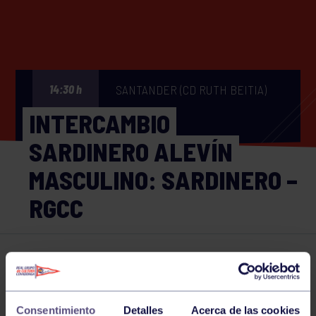
SANTANDER (CD RUTH BEITIA)
14:30 h
INTERCAMBIO
SARDINERO ALEVÍN
MASCULINO: SARDINERO –
RGCC
Hockey
21 FEB 2026
Comparte
Consentimiento
Detalles
Acerca de las cookies