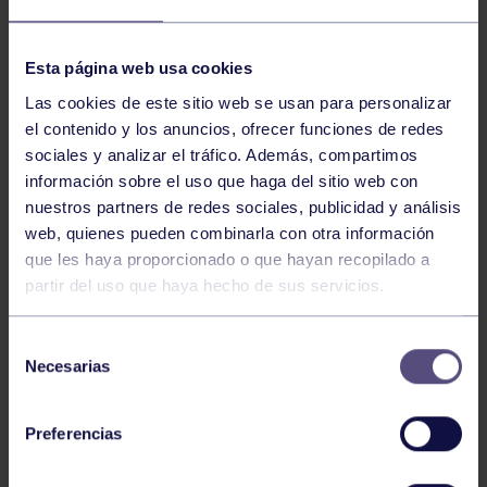
NOTICIAS RELACIONADAS
Esta página web usa cookies
Las cookies de este sitio web se usan para personalizar
el contenido y los anuncios, ofrecer funciones de redes
sociales y analizar el tráfico. Además, compartimos
información sobre el uso que haga del sitio web con
nuestros partners de redes sociales, publicidad y análisis
web, quienes pueden combinarla con otra información
que les haya proporcionado o que hayan recopilado a
partir del uso que haya hecho de sus servicios.
Hockey
28 Jul 2026
ÓSCAR PALOMERO, RUMBO AL
Selección
MUNDIAL
Necesarias
de
consentimiento
Preferencias